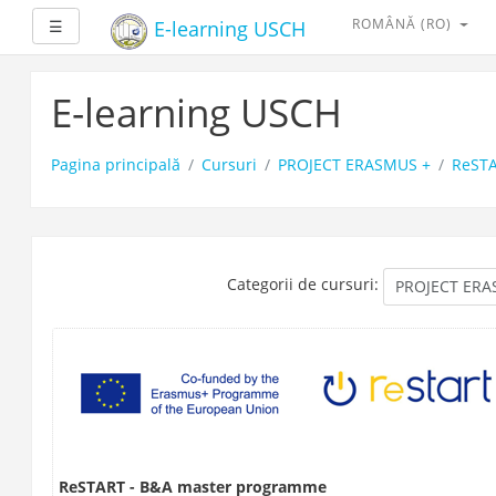
ROMÂNĂ ‎(RO)‎
Maximizează
E-learning USCH
☰
Salt
la
E-learning USCH
conţinutul
principal
Pagina principală
Cursuri
PROJECT ERASMUS +
ReSTA
Categorii de cursuri:
ReSTART - B&A master programme