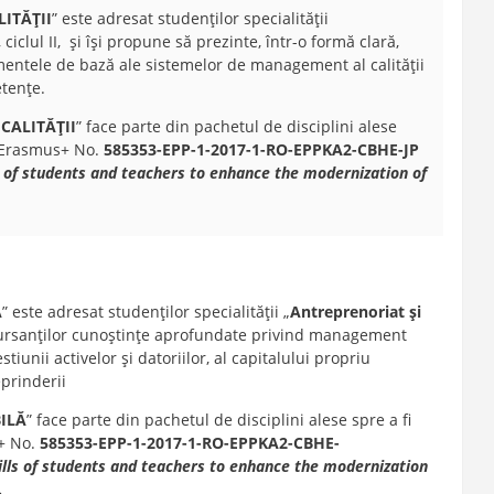
ITĂŢII
” este adresat studenţilor specialităţii
, ciclul II, și îşi propune să prezinte, într-o formă clară,
ementele de bază ale sistemelor de management al calităţii
tenţe.
CALITĂŢII
” face parte din pachetul de disciplini alese
Erasmus+ No.
585353-EPP-1-2017-1-RO-EPPKA2-CBHE-JP
ls of students and teachers to enhance the modernization of
Ă
” este adresat studenţilor specialităţii „
Antreprenoriat
şi
ră cursanților cunoștințe aprofundate privind management
stiunii activelor și datoriilor, al capitalului propriu
eprinderii
IL
Ă
” face parte din pachetul de disciplini alese spre a fi
s+ No.
585353-EPP-1-2017-1-RO-EPPKA2-CBHE-
kills of students and teachers to enhance the modernization
.