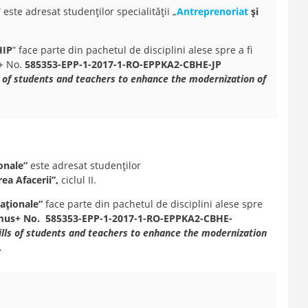
” este adresat studenţilor specialităţii „
Antreprenoriat
şi
HIP
” face parte din pachetul de disciplini alese spre a fi
+ No.
585353-EPP-1-2017-1-RO-EPPKA2-CBHE-JP
ls of students and teachers to enhance the modernization of
onale
”
este adresat studenţilor
ea Afacerii”,
ciclul II.
aționale
”
face parte din pachetul de disciplini
alese spre
mus+ No.
585353-EPP-1-2017-1-RO-EPPKA2-CBHE-
ills
of students and teachers to enhance the modernization
.