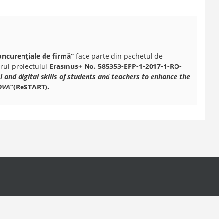
concurențiale de firmă
”
face parte din pachetul de
drul proiectului
Erasmus+ No. 585353-EPP-1-2017-1-RO-
 and digital skills of students and teachers to enhance the
OVA
”(ReSTART).