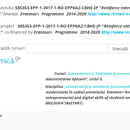
iectului
585353-EPP-1-2017-1-RO-EPPKA2-CBHE-JP "
Reinforce entre
A"
finanțat
Erasmus+ Programme 2014-2020
http://www.restart-eu
e project
585353-EPP-1-2017-1-RO-EPPKA2-CBHE-JP "
Reinforce ent
A"
, co-financed by
Erasmus+ Programme 2014-2020
http://www.res
Caută cursuri
Execută
omică
Cursul
„Econometrie și Statistica Economi
Administrarea Afacerii”,
ciclul II.
Disciplina
„
Econometrie și Statistica Economic
modernizate în cadrul proiectului
Erasmus+ No
entrepreneurial and digital skills
of students a
MOLDOVA
”(ReSTART).