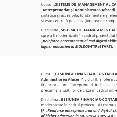
Cursul „
SISTEME DE MANAGEMENT AL CAL
„
Antreprenoriat
şi Administrarea Afacerii
”
sintetică şi accesibilă, fundamentele şi el
și
este centrată pe achiziţionarea de compe
Disciplina „
SISTEME DE MANAGEMENT AL 
spre a fi modernizate în cadrul proiectului
„
Reinforce entrepreneurial and digital skil
higher education in MOLDOVA
”(ReSTART).
Cursul „
GESIUNEA FINANCIAR-CONTABIL
Administrarea Afacerii
”, ciclul II, și ofe
financiar al unei întreprinderi, inclusiv al ge
precum și situațiilor de criză în cadrul într
Disciplina „
GESIUNEA FINANCIAR-CONTAB
modernizate în cadrul proiectului Erasmu
JP
„
Reinforce entrepreneurial and digital s
of higher education in MOLDOVA
”(ReSTART)