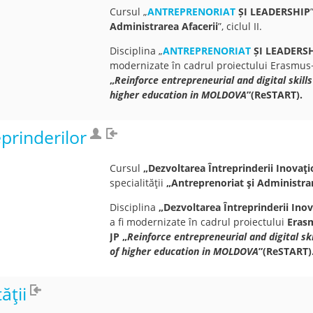
Cursul „
ANTREPRENORIAT
ȘI LEADERSHIP
Administrarea Afacerii
”, ciclul II.
Disciplina „
ANTREPRENORIAT
ȘI LEADERS
modernizate în cadrul proiectului
Erasmus
„
Reinforce entrepreneurial and digital skil
higher education in MOLDOVA
”(ReSTART).
prinderilor
Cursul
„Dezvoltarea Întreprinderii Inovați
specialităţii
„Antreprenoriat şi Administrar
Disciplina
„Dezvoltarea Întreprinderii Inov
a fi modernizate în cadrul proiectului
Eras
JP
„
Reinforce entrepreneurial and digital sk
of higher education in MOLDOVA
”(ReSTART)
ății